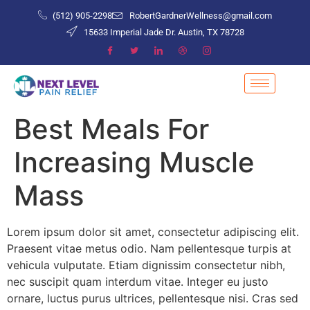
(512) 905-2298
RobertGardnerWellness@gmail.com
15633 Imperial Jade Dr. Austin, TX 78728
Best Meals For
Increasing Muscle
Mass
Lorem ipsum dolor sit amet, consectetur adipiscing elit.
Praesent vitae metus odio. Nam pellentesque turpis at
vehicula vulputate. Etiam dignissim consectetur nibh,
nec suscipit quam interdum vitae. Integer eu justo
ornare, luctus purus ultrices, pellentesque nisi. Cras sed